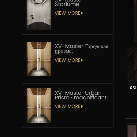
Starlume
VIEW MORE
XV-Master Городская
призма:
Геометрическая
увертюра
VIEW MORE
XSL
XV-Master Urban
Prism · magnificant
VIEW MORE